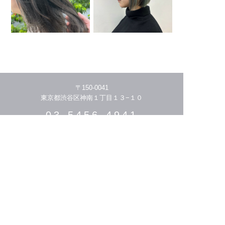
〒150-0041
東京都渋谷区神南１丁目１３−１０
03-5456-4941
HOME
THE STORY
MENU/PRICE
STYLIST
HAIR CATALOGUE