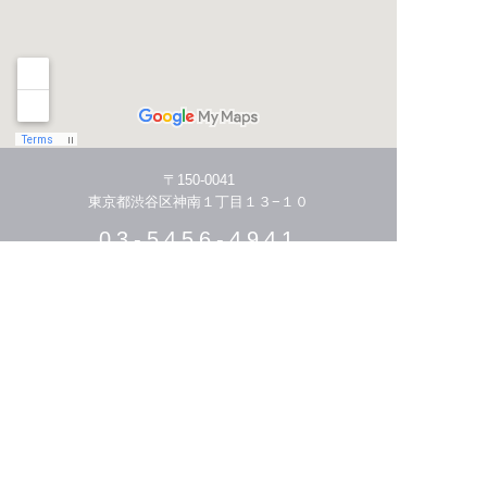
〒150-0041
東京都渋谷区神南１丁目１３−１０
03-5456-4941
HOME
THE STORY
MENU/PRICE
STYLIST
HAIR CATALOGUE