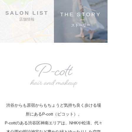
SALON LIST
THE STORY
店舗情報
ストーリー
渋谷からも原宿からもちょうど気持ち良く歩ける場
所にあるP-cott（ピコット）。
P-cottのある渋谷区神南エリアは、NHKや松濤、代々
木公園や明治神宮など豊かな緑とゆったりした空気