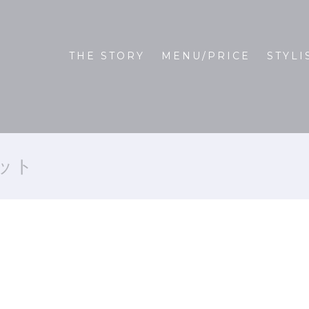
THE STORY
MENU/PRICE
STYLI
ット