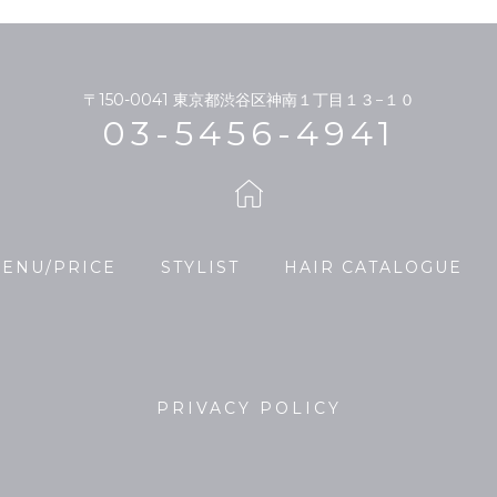
〒150-0041
東京都渋谷区神南１丁目１３−１０
03-5456-4941
ENU/PRICE
STYLIST
HAIR CATALOGUE
PRIVACY POLICY