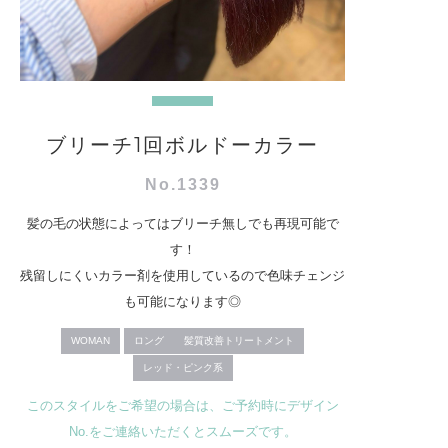
ブリーチ1回ボルドーカラー
No.1339
髪の毛の状態によってはブリーチ無しでも再現可能で
す！
残留しにくいカラー剤を使用しているので色味チェンジ
も可能になります◎
WOMAN
ロング
髪質改善トリートメント
レッド・ピンク系
このスタイルをご希望の場合は、ご予約時にデザイン
No.をご連絡いただくとスムーズです。