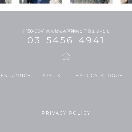
〒150-0041
東京都渋谷区神南１丁目１３−１０
03-5456-4941
ENU/PRICE
STYLIST
HAIR CATALOGUE
PRIVACY POLICY