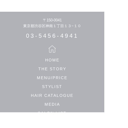
〒150-0041
東京都渋谷区神南１丁目１３−１０
03-5456-4941
HOME
THE STORY
MENU/PRICE
STYLIST
HAIR CATALOGUE
MEDIA
SALON LIST