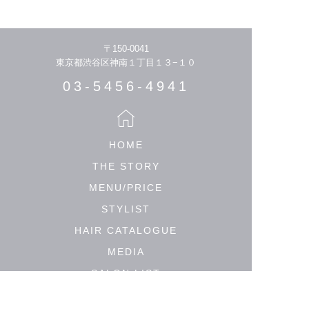
〒150-0041
東京都渋谷区神南１丁目１３−１０
03-5456-4941
HOME
THE STORY
MENU/PRICE
STYLIST
HAIR CATALOGUE
MEDIA
SALON LIST