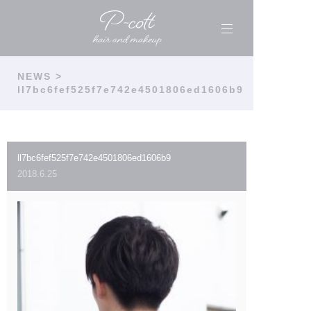
NEWS
>
ll7bc6fef525f7e742e4501806ed1606b9
ll7bc6fef525f7e742e4501806ed1606b9
2018.6.25