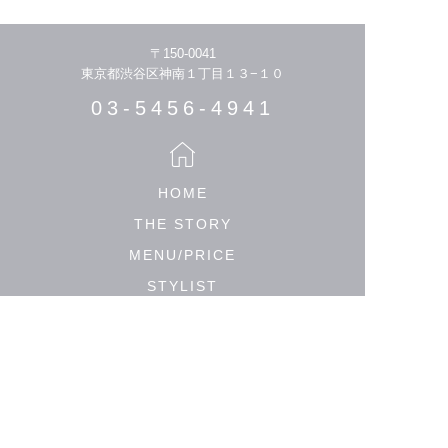
〒150-0041
東京都渋谷区神南１丁目１３−１０
03-5456-4941
HOME
THE STORY
MENU/PRICE
STYLIST
HAIR CATALOGUE
MEDIA
SALON LIST