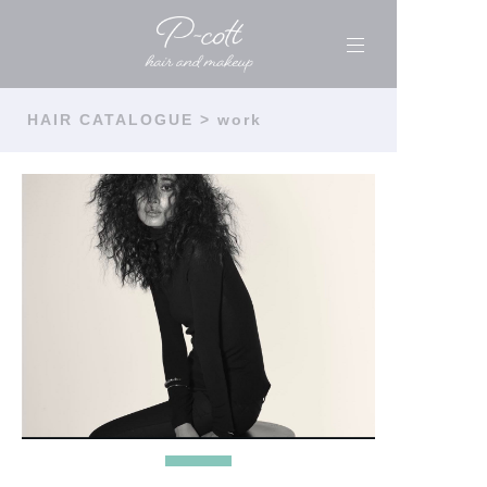
HAIR CATALOGUE
> work