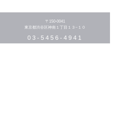
〒150-0041
東京都渋谷区神南１丁目１３−１０
03-5456-4941
HOME
THE STORY
MENU/PRICE
STYLIST
HAIR CATALOGUE
MEDIA
SALON LIST