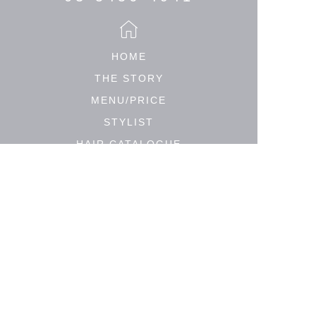
HOME
THE STORY
MENU/PRICE
STYLIST
HAIR CATALOGUE
MEDIA
SALON LIST
PRIVACY POLICY
© 2018 P-cott