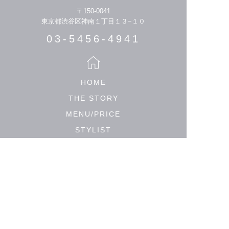
〒150-0041
東京都渋谷区神南１丁目１３−１０
03-5456-4941
HOME
THE STORY
MENU/PRICE
STYLIST
HAIR CATALOGUE
MEDIA
SALON LIST
PRIVACY POLICY