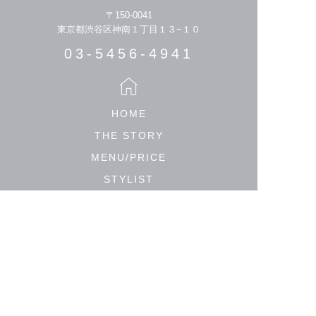
〒150-0041
東京都渋谷区神南１丁目１３−１０
03-5456-4941
HOME
THE STORY
MENU/PRICE
STYLIST
HAIR CATALOGUE
MEDIA
SALON LIST
PRIVACY POLICY