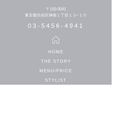
〒150-0041
東京都渋谷区神南１丁目１３−１０
03-5456-4941
HOME
THE STORY
MENU/PRICE
STYLIST
HAIR CATALOGUE
MEDIA
SALON LIST
PRIVACY POLICY