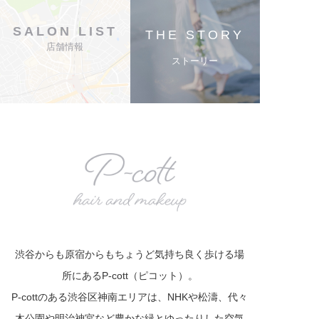
SALON LIST
THE STORY
店舗情報
ストーリー
渋谷からも原宿からもちょうど気持ち良く歩ける場
所にあるP-cott（ピコット）。
P-cottのある渋谷区神南エリアは、NHKや松濤、代々
木公園や明治神宮など豊かな緑とゆったりした空気