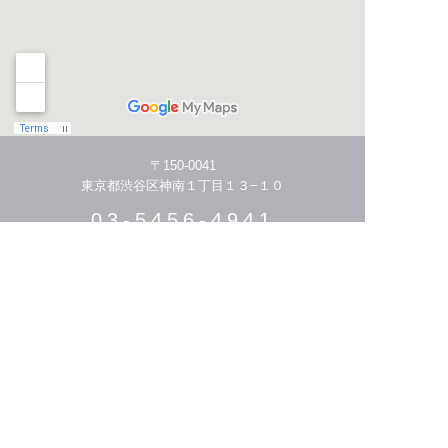
〒150-0041
東京都渋谷区神南１丁目１３−１０
03-5456-4941
HOME
THE STORY
MENU/PRICE
STYLIST
HAIR CATALOGUE