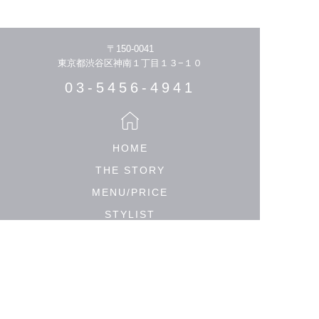
〒150-0041
東京都渋谷区神南１丁目１３−１０
03-5456-4941
HOME
THE STORY
MENU/PRICE
STYLIST
HAIR CATALOGUE
MEDIA
SALON LIST