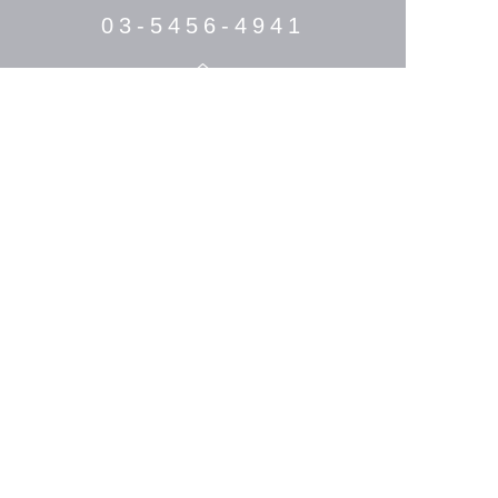
03-5456-4941
HOME
THE STORY
MENU/PRICE
STYLIST
HAIR CATALOGUE
MEDIA
SALON LIST
PRIVACY POLICY