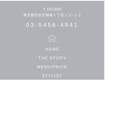
〒150-0041
東京都渋谷区神南１丁目１３−１０
03-5456-4941
HOME
THE STORY
MENU/PRICE
STYLIST
HAIR CATALOGUE
MEDIA
SALON LIST
PRIVACY POLICY