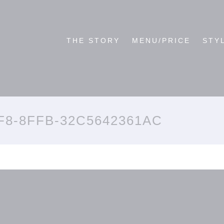
THE STORY
MENU/PRICE
STY
F8-8FFB-32C5642361AC