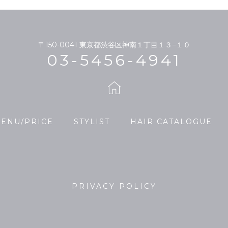
〒150-0041
東京都渋谷区神南１丁目１３−１０
03-5456-4941
ENU/PRICE
STYLIST
HAIR CATALOGUE
PRIVACY POLICY