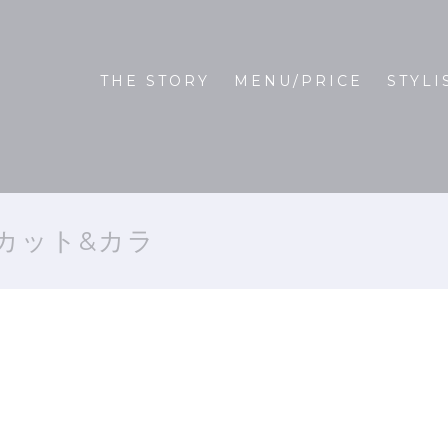
THE STORY
MENU/PRICE
STYLI
カット&カラ