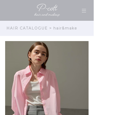
HAIR CATALOGUE
> hair&make