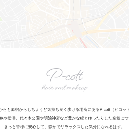
からも原宿からもちょうど気持ち良く歩ける場所にあるP-cott（ピコッ
は、NHKや松濤、代々木公園や明治神宮など豊かな緑とゆったりした空気に
きっと皆様に安心して、静かでリラックスした気分になれるはず。