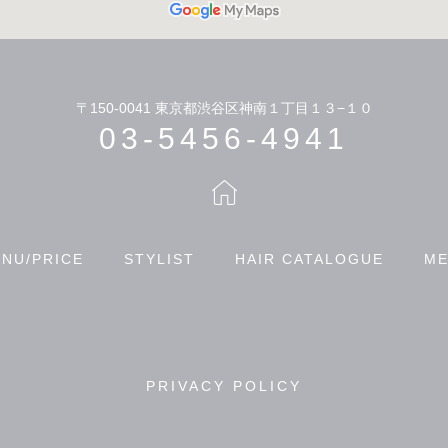
〒150-0041
東京都渋谷区神南１丁目１３−１０
03-5456-4941
NU/PRICE
STYLIST
HAIR CATALOGUE
ME
PRIVACY POLICY