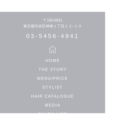
〒150-0041
東京都渋谷区神南１丁目１３−１０
03-5456-4941
HOME
THE STORY
MENU/PRICE
STYLIST
HAIR CATALOGUE
MEDIA
SALON LIST