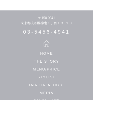
〒150-0041
東京都渋谷区神南１丁目１３−１０
03-5456-4941
HOME
THE STORY
MENU/PRICE
STYLIST
HAIR CATALOGUE
MEDIA
SALON LIST