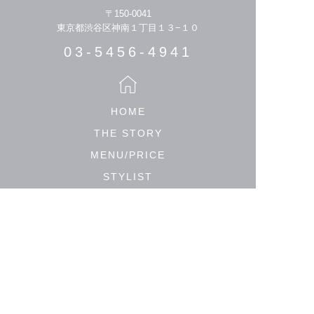
〒150-0041
東京都渋谷区神南１丁目１３−１０
03-5456-4941
HOME
THE STORY
MENU/PRICE
STYLIST
HAIR CATALOGUE
MEDIA
SALON LIST
PRIVACY POLICY