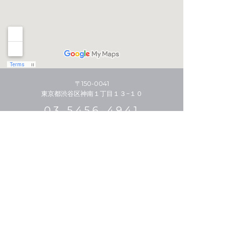
〒150-0041
東京都渋谷区神南１丁目１３−１０
03-5456-4941
HOME
THE STORY
MENU/PRICE
STYLIST
HAIR CATALOGUE