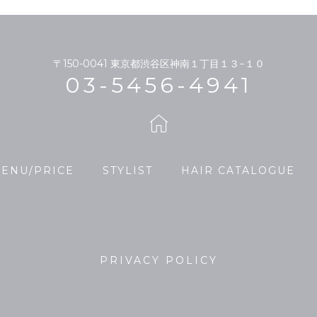
〒150-0041
東京都渋谷区神南１丁目１３−１０
03-5456-4941
ENU/PRICE
STYLIST
HAIR CATALOGUE
PRIVACY POLICY