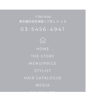
〒150-0041
東京都渋谷区神南１丁目１３−１０
03-5456-4941
HOME
THE STORY
MENU/PRICE
STYLIST
HAIR CATALOGUE
MEDIA
SALON LIST