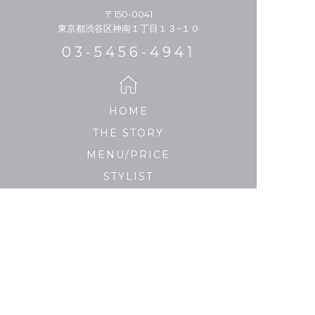
〒150-0041
東京都渋谷区神南１丁目１３−１０
03-5456-4941
HOME
THE STORY
MENU/PRICE
STYLIST
HAIR CATALOGUE
MEDIA
SALON LIST
PRIVACY POLICY