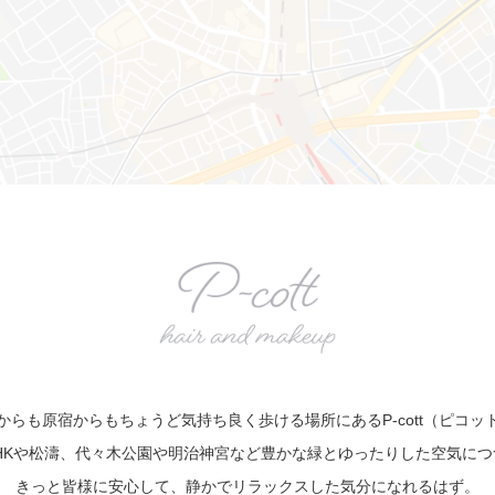
からも原宿からもちょうど気持ち良く歩ける場所にあるP-cott（ピコッ
は、NHKや松濤、代々木公園や明治神宮など豊かな緑とゆったりした空気に
きっと皆様に安心して、静かでリラックスした気分になれるはず。