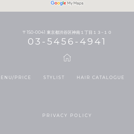
〒150-0041
東京都渋谷区神南１丁目１３−１０
03-5456-4941
ENU/PRICE
STYLIST
HAIR CATALOGUE
PRIVACY POLICY