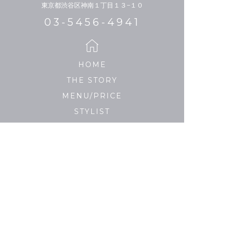
東京都渋谷区神南１丁目１３−１０
03-5456-4941
HOME
THE STORY
MENU/PRICE
STYLIST
HAIR CATALOGUE
MEDIA
SALON LIST
PRIVACY POLICY