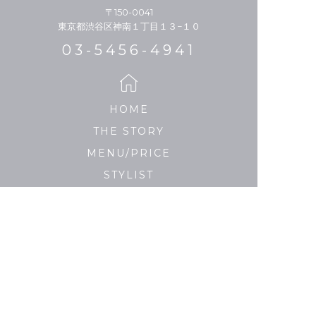
〒150-0041
東京都渋谷区神南１丁目１３−１０
03-5456-4941
HOME
THE STORY
MENU/PRICE
STYLIST
HAIR CATALOGUE
MEDIA
SALON LIST
PRIVACY POLICY