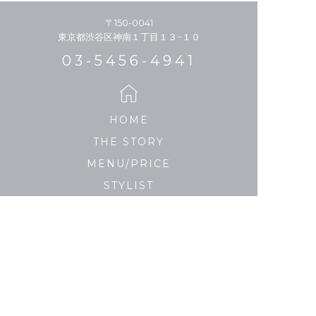
〒150-0041
東京都渋谷区神南１丁目１３−１０
03-5456-4941
HOME
THE STORY
MENU/PRICE
STYLIST
HAIR CATALOGUE
MEDIA
SALON LIST
PRIVACY POLICY